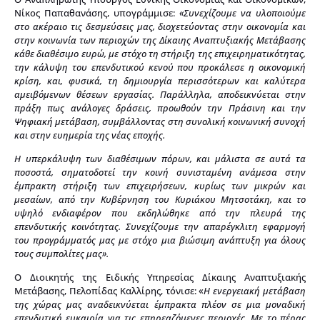
Νίκος Παπαθανάσης, υπογράμμισε:
«Συνεχίζουμε να υλοποιούμε
στο ακέραιο τις δεσμεύσεις μας, διοχετεύοντας στην οικονομία και
στην κοινωνία των περιοχών της Δίκαιης Αναπτυξιακής Μετάβασης
κάθε διαθέσιμο ευρώ, με στόχο τη στήριξη της επιχειρηματικότητας,
την κάλυψη του επενδυτικού κενού που προκάλεσε η οικονομική
κρίση, και, φυσικά, τη δημιουργία περισσότερων και καλύτερα
αμειβόμενων θέσεων εργασίας. Παράλληλα, αποδεικνύεται στην
πράξη πως ανάλογες δράσεις, προωθούν την Πράσινη και την
Ψηφιακή μετάβαση, συμβάλλοντας στη συνολική κοινωνική συνοχή
και στην ευημερία της νέας εποχής.
Η υπερκάλυψη των διαθέσιμων πόρων, και μάλιστα σε αυτά τα
ποσοστά, σηματοδοτεί την κοινή συνισταμένη ανάμεσα στην
έμπρακτη στήριξη των επιχειρήσεων, κυρίως των μικρών και
μεσαίων, από την Κυβέρνηση του Κυριάκου Μητσοτάκη, και το
υψηλό ενδιαφέρον που εκδηλώθηκε από την πλευρά της
επενδυτικής κοινότητας. Συνεχίζουμε την απαρέγκλιτη εφαρμογή
του προγράμματός μας με στόχο μια βιώσιμη ανάπτυξη για όλους
τους συμπολίτες μας».
Ο Διοικητής της Ειδικής Υπηρεσίας Δίκαιης Αναπτυξιακής
Μετάβασης, Πελοπίδας Καλλίρης, τόνισε: «
Η ενεργειακή μετάβαση
της χώρας μας αναδεικνύεται έμπρακτα πλέον σε μια μοναδική
επενδυτική ευκαιρία για τις επηρεαζόμενες περιοχές. Με το πέρας