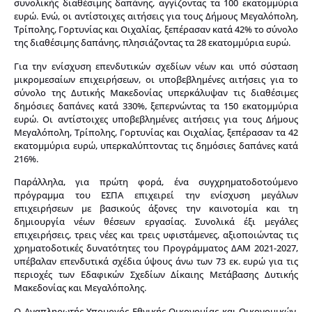
συνολικής διαθέσιμης δαπάνης, αγγίζοντας τα 100 εκατομμύρια
ευρώ. Ενώ, οι αντίστοιχες αιτήσεις για τους Δήμους Μεγαλόπολη,
Τρίπολης, Γορτυνίας και Οιχαλίας, ξεπέρασαν κατά 42% το σύνολο
της διαθέσιμης δαπάνης, πλησιάζοντας τα 28 εκατομμύρια ευρώ.
Για την ενίσχυση επενδυτικών σχεδίων νέων και υπό σύσταση
μικρομεσαίων επιχειρήσεων, οι υποβεβλημένες αιτήσεις για το
σύνολο της Δυτικής Μακεδονίας υπερκάλυψαν τις διαθέσιμες
δημόσιες δαπάνες κατά 330%, ξεπερνώντας τα 150 εκατομμύρια
ευρώ. Οι αντίστοιχες υποβεβλημένες αιτήσεις για τους Δήμους
Μεγαλόπολη, Τρίπολης, Γορτυνίας και Οιχαλίας, ξεπέρασαν τα 42
εκατομμύρια ευρώ, υπερκαλύπτοντας τις δημόσιες δαπάνες κατά
216%.
Παράλληλα, για πρώτη φορά, ένα συγχρηματοδοτούμενο
πρόγραμμα του ΕΣΠΑ επιχειρεί την ενίσχυση μεγάλων
επιχειρήσεων με βασικούς άξονες την καινοτομία και τη
δημιουργία νέων θέσεων εργασίας. Συνολικά έξι μεγάλες
επιχειρήσεις, τρεις νέες και τρεις υφιστάμενες, αξιοποιώντας τις
χρηματοδοτικές δυνατότητες του Προγράμματος ΔΑΜ 2021-2027,
υπέβαλαν επενδυτικά σχέδια ύψους άνω των 73 εκ. ευρώ για τις
περιοχές των Εδαφικών Σχεδίων Δίκαιης Μετάβασης Δυτικής
Μακεδονίας και Μεγαλόπολης.
Ο Αναπληρωτής Υπουργός Εθνικής Οικονομίας και Οικονομικών,