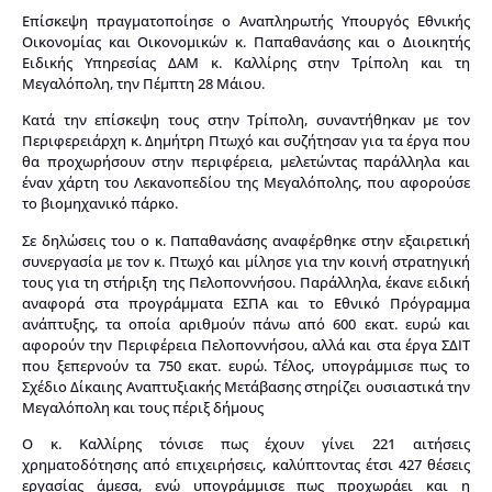
Επίσκεψη πραγματοποίησε ο Αναπληρωτής Υπουργός Εθνικής
Οικονομίας και Οικονομικών κ. Παπαθανάσης και ο Διοικητής
Ειδικής Υπηρεσίας ΔΑΜ κ. Καλλίρης στην Τρίπολη και τη
Μεγαλόπολη, την Πέμπτη 28 Μάιου.
Κατά την επίσκεψη τους στην Τρίπολη, συναντήθηκαν με τον
Περιφερειάρχη κ. Δημήτρη Πτωχό και συζήτησαν για τα έργα που
θα προχωρήσουν στην περιφέρεια, μελετώντας παράλληλα και
έναν χάρτη του Λεκανοπεδίου της Μεγαλόπολης, που αφορούσε
το βιομηχανικό πάρκο.
Σε δηλώσεις του ο κ. Παπαθανάσης αναφέρθηκε στην εξαιρετική
συνεργασία με τον κ. Πτωχό και μίλησε για την κοινή στρατηγική
τους για τη στήριξη της Πελοποννήσου. Παράλληλα, έκανε ειδική
αναφορά στα προγράμματα ΕΣΠΑ και το Εθνικό Πρόγραμμα
ανάπτυξης, τα οποία αριθμούν πάνω από 600 εκατ. ευρώ και
αφορούν την Περιφέρεια Πελοποννήσου, αλλά και στα έργα ΣΔΙΤ
που ξεπερνούν τα 750 εκατ. ευρώ. Τέλος, υπογράμμισε πως το
Σχέδιο Δίκαιης Αναπτυξιακής Μετάβασης στηρίζει ουσιαστικά την
Μεγαλόπολη και τους πέριξ δήμους
Ο κ. Καλλίρης τόνισε πως έχουν γίνει 221 αιτήσεις
χρηματοδότησης από επιχειρήσεις, καλύπτοντας έτσι 427 θέσεις
εργασίας άμεσα, ενώ υπογράμμισε πως προχωράει και η