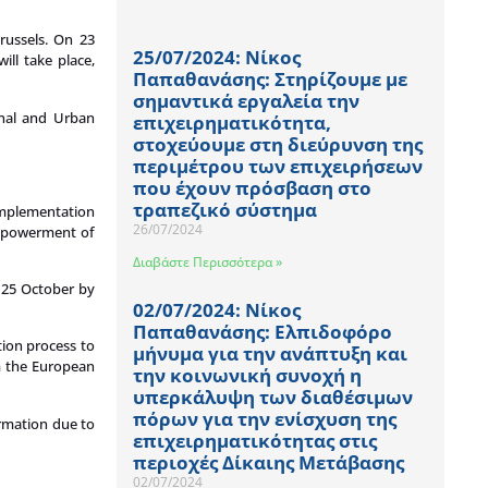
Brussels. On 23
25/07/2024: Νίκος
ll take place,
Παπαθανάσης: Στηρίζουμε με
σημαντικά εργαλεία την
onal and Urban
επιχειρηματικότητα,
στοχεύουμε στη διεύρυνση της
περιμέτρου των επιχειρήσεων
που έχουν πρόσβαση στο
τραπεζικό σύστημα
 implementation
26/07/2024
 empowerment of
Διαβάστε Περισσότερα »
d 25 October by
02/07/2024: Νίκος
Παπαθανάσης: Ελπιδοφόρο
tion process to
μήνυμα για την ανάπτυξη και
om the European
την κοινωνική συνοχή η
υπερκάλυψη των διαθέσιμων
πόρων για την ενίσχυση της
firmation due to
επιχειρηματικότητας στις
περιοχές Δίκαιης Μετάβασης
02/07/2024