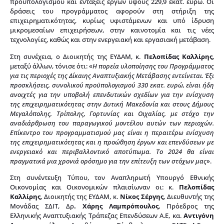
προϋπολογισμού και εντάξεις έργων ύψους 229,9 εκατ. ευρώ. Οι
δράσεις του προγράμματος αφορούν στη στήριξη της
επιχειρηματικότητας, κυρίως υφιστάμενων και υπό ίδρυση
μικρομεσαίων επιχειρήσεων, στην καινοτομία και τις νέες
τεχνολογίες, καθώς και στην ενεργειακή και εργασιακή μετάβαση.
Στη συνέχεια, ο Διοικητής της ΕΥΔΑΜ, κ.
Πελοπίδας Καλλίρης
,
μεταξύ άλλων, τόνισε ότι: «
Η πορεία υλοποίησης του Προγράμματος
για τις περιοχές της Δίκαιης Αναπτυξιακής Μετάβασης εντείνεται. Έξι
προσκλήσεις, συνολικού προϋπολογισμού 330 εκατ. ευρώ, είναι ήδη
ανοιχτές για την υποβολή επενδυτικών σχεδίων για την ενίσχυση
της επιχειρηματικότητας στην Δυτική Μακεδονία και στους Δήμους
Μεγαλόπολης, Τρίπολης, Γορτυνίας και Οιχαλίας, με στόχο την
αναδιάρθρωση του παραγωγικού μοντέλου αυτών των περιοχών.
Επίκεντρο του προγραμματισμού μας είναι η περαιτέρω ενίσχυση
της επιχειρηματικότητας και η προώθηση έργων και επενδύσεων με
ενεργειακό και περιβαλλοντικό αποτύπωμα. Το 2024 θα είναι
πραγματικά μια χρονιά ορόσημο για την επίτευξη των στόχων μας
».
Στη συνέντευξη Τύπου, τον Αναπληρωτή Υπουργό Εθνικής
Οικονομίας και Οικονομικών πλαισίωναν οι: κ.
Πελοπίδας
Καλλίρης
, Διοικητής της ΕΥΔΑΜ, κ.
Νίκος Σέργης
, Διευθυντής της
Μονάδας ΣΔΙΤ, Δρ
. Χάρης Λαμπρόπουλος
, Πρόεδρος της
Ελληνικής Αναπτυξιακής Τράπεζας Επενδύσεων Α.Ε, κα.
Αντιγόνη