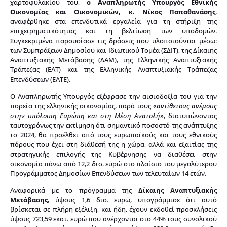
χαρτοφυλακίου του,
ο Αναπληρωτής Υπουργός Εθνικής
Οικονομίας και Οικονομικών, κ. Νίκος Παπαθανάσης
,
αναφέρθηκε στα επενδυτικά εργαλεία για τη στήριξη της
επιχειρηματικότητας και τη βελτίωση των υποδομών.
Συγκεκριμένα παρουσίασε τις δράσεις που υλοποιούνται μέσω:
των Συμπράξεων Δημοσίου και Ιδιωτικού Τομέα (ΣΔΙΤ), της Δίκαιης
Αναπτυξιακής Μετάβασης (ΔΑΜ), της Ελληνικής Αναπτυξιακής
Τράπεζας (ΕΑΤ) και της Ελληνικής Αναπτυξιακής Τράπεζας
Επενδύσεων (ΕΑΤΕ).
Ο Αναπληρωτής Υπουργός εξέφρασε την αισιοδοξία του για την
πορεία της ελληνικής οικονομίας, παρά τους «
αντίθετους ανέμους
στην υπόλοιπη Ευρώπη και στη Μέση Ανατολή
», διατυπώνοντας
ταυτοχρόνως την εκτίμηση ότι σημαντικό ποσοστό της ανάπτυξης
το 2024, θα προέλθει από τους ευρωπαϊκούς και τους εθνικούς
πόρους που έχει στη διάθεσή της η χώρα, αλλά και εξαιτίας της
στρατηγικής επιλογής της Κυβέρνησης να διαθέσει στην
οικονομία πάνω από 12,2 δισ. ευρώ στο πλαίσιο του μεγαλύτερου
Προγράμματος Δημοσίων Επενδύσεων των τελευταίων 14 ετών.
Αναφορικά με το πρόγραμμα της
Δίκαιης Αναπτυξιακής
Μετάβασης
, ύψους 1,6 δισ. ευρώ, υπογράμμισε ότι αυτό
βρίσκεται σε πλήρη εξέλιξη, και ήδη, έχουν εκδοθεί προσκλήσεις
ύψους 723,59 εκατ. ευρώ που ανέρχονται στο 44% τους συνολικού