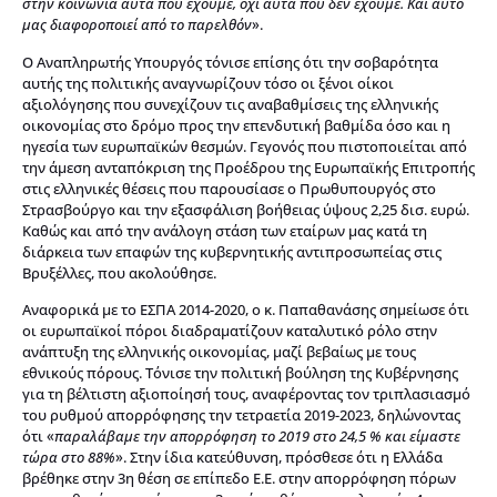
στην κοινωνία αυτά που έχουμε, όχι αυτά που δεν έχουμε. Και αυτό
μας διαφοροποιεί από το παρελθόν
».
Ο Αναπληρωτής Υπουργός τόνισε επίσης ότι την σοβαρότητα
αυτής της πολιτικής αναγνωρίζουν τόσο οι ξένοι οίκοι
αξιολόγησης που συνεχίζουν τις αναβαθμίσεις της ελληνικής
οικονομίας στο δρόμο προς την επενδυτική βαθμίδα όσο και η
ηγεσία των ευρωπαϊκών θεσμών. Γεγονός που πιστοποιείται από
την άμεση ανταπόκριση της Προέδρου της Ευρωπαϊκής Επιτροπής
στις ελληνικές θέσεις που παρουσίασε ο Πρωθυπουργός στο
Στρασβούργο και την εξασφάλιση βοήθειας ύψους 2,25 δισ. ευρώ.
Καθώς και από την ανάλογη στάση των εταίρων μας κατά τη
διάρκεια των επαφών της κυβερνητικής αντιπροσωπείας στις
Βρυξέλλες, που ακολούθησε.
Αναφορικά με το ΕΣΠΑ 2014-2020, ο κ. Παπαθανάσης σημείωσε ότι
οι ευρωπαϊκοί πόροι διαδραματίζουν καταλυτικό ρόλο στην
ανάπτυξη της ελληνικής οικονομίας, μαζί βεβαίως με τους
εθνικούς πόρους. Τόνισε την πολιτική βούληση της Κυβέρνησης
για τη βέλτιστη αξιοποίησή τους, αναφέροντας τον τριπλασιασμό
του ρυθμού απορρόφησης την τετραετία 2019-2023, δηλώνοντας
ότι «
παραλάβαμε την απορρόφηση το 2019 στο 24,5 % και είμαστε
τώρα στο 88%
». Στην ίδια κατεύθυνση, πρόσθεσε ότι η Ελλάδα
βρέθηκε στην 3η θέση σε επίπεδο Ε.Ε. στην απορρόφηση πόρων