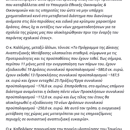
που καταβάλλεται από το Υπουργείο Εθνικής Οικονομίας &
Οικονομικών και τις υπηρεσίες του ώστε να μην υπάρχει
χρηματοδοτικό κενό στο μεταβατικό διάστημα που διανύουμε
ανάμεσα στις δύο περιόδους και ειδικά για κρίσιμου χαρακτήρα
δράσεις, όπως λχ οι εντάξεις των νέων χρηματοδοτήσεων για τα
σχολεία της χώρας μας που ολοκληρώθηκαν πριν την έναρξη του
παρόντος σχολικού έτους
».
Ο κ. Καλλίρης, μεταξύ άλλων, τόνισε: «
Το Πρόγραμμα της Δίκαιης
Αναπτυξιακής Μετάβασης υλοποιείται σταθερά, σύμφωνα με τις
Προτεραιότητες και τις προϋποθέσεις που έχουν τεθεί. Έως σήμερα,
περίπου 11 μήνες μετά την ενεργοποίηση των πόρων του, έχουν
εξειδικευθεί 19 Δράσεις συνολικού προϋπολογισμού ~580,0 εκ. ευρώ,
έχουν εκδοθεί 13 Προσκλήσεις συνολικού προϋπολογισμού ~187,5
εκ. ευρώ και έχουν ενταχθεί 25 Πράξεις/Έργα συνολικού
προϋπολογισμού ~176,0 εκ. ευρώ. Επιπρόσθετα, στο αμέσως επόμενο
διάστημα αναμένεται η έκδοση πέντε νέων Προσκλήσεων συνολικού
προϋπολογισμού ~112,0 εκ. ευρώ και έως τέλος του έτους θα
ολοκληρωθεί η εξειδίκευση 10 νέων Δράσεων συνολικού
προϋπολογισμού ~250,0 εκ. ευρώ. Με αυτό τον τρόπο, η ενεργειακή
μετάβαση της χώρας μας μετατρέπεται για τις επηρεαζόμενες
περιοχές σε ουσιαστική αναπτυξιακή ευκαιρία
».
Ο κ. Καβαλάκης παρουσίασε την πορεία υλοποίησης του Ταμείου