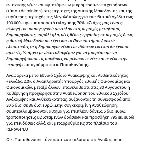
ενίσχυσης νέων και υφιστάμενων μικρομεσαίων επιχειρήσεων
(τύπου de minimis) στις περιοχές της Δυτικής Μακεδονίας και της
ευρύτερης περιοχής της Μεγαλόπολης για επενδυτικά σχέδια έως
100.000 ευρώ με ποσοστό ενίσχυσης 70%. «
Στόχος μας είναι η
αλλαγή του παραγωγικού μοντέλου στις περιοχές μετάβασης
δημιουργώντας, παράλληλα, νέες θέσεις εργασίας σε περιοχές όπως
η Δυτική Μακεδονία που έχει και το Πανεπιστήμιο. Αποκτά
ελκυστικότητα η δημιουργία νέων επενδύσεων εκεί και θα έχουμε
αρκετές. Υπάρχει μεγάλο ενδιαφέρον για να μπορέσουμε να
δημιουργήσουμε τις συνθήκες να μείνουν οι νέες και οι νέοι στην
περιοχή
», υπογράμμισε ο κ. Παπαθανάσης.
Αναφορικά με το Εθνικό Σχέδιο Ανάκαμψης και Ανθεκτικότητας
«Ελλάδα 2.0», ο Αναπληρωτής Υπουργός Εθνικής Οικονομίας και
Οικονομικών, μεταξύ άλλων, επανέλαβε ότι στις 30 Αυγούστου η
Κυβέρνηση προχώρησε στην Αναθεώρηση του Εθνικού Σχεδίου
Ανάκαμψης και Ανθεκτικότητας, αυξάνοντας τη συνεισφορά από
30,5 δισ. σε 36 δισ. ευρώ. Στην συγκεκριμένη Αναθεώρηση,
συμπεριλαμβάνονται αίτημα για επιπλέον δάνεια 5 δισ. ευρώ,
τροποποιήσεις υφιστάμενων δράσεων και προσθήκη 795 εκ. ευρώ
για επενδύσεις αλλά και μεταρρυθμίσεις στο πλαίσιο του
REPowerEU.
Ο κ. Παπαθανάσης τόνισε ότι «στο πλαίσιο της Αναθεώρησης,