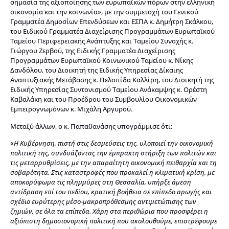
σημασία της αξιοποίησης των ευρωπαϊκών πόρων στην ελληνική
οικονομία και την κοινωνία», με την συμμετοχή του Γενικού
Γραμματέα Δημοσίων Επενδύσεων και ΕΣΠΑ κ. Δημήτρη Σκάλκου,
του Ειδικού Γραμματέα Διαχείρισης Προγραμμάτων Ευρωπαϊκού
Ταμείου Περιφερειακής Ανάπτυξης και Ταμείου Συνοχής κ.
Γιώργου Ζερβού, της Ειδικής Γραμματέα Διαχείρισης
Προγραμμάτων Ευρωπαϊκού Κοινωνικού Ταμείου κ. Νίκης
Δανδόλου, του Διοικητή της Ειδικής Υπηρεσίας Δίκαιης
Αναπτυξιακής Μετάβασης κ. Πελοπίδα Καλλίρη, του Διοικητή της
Ειδικής Υπηρεσίας Συντονισμού Ταμείου Ανάκαμψης κ. Ορέστη
Καβαλάκη και του Προέδρου του Συμβουλίου Οικονομικών
Εμπειρογνωμόνων κ. Μιχάλη Αργυρού.
Μεταξύ άλλων, ο κ. Παπαθανάσης υπογράμμισε ότι:
«
Η Κυβέρνηση, πιστή στις δεσμεύσεις της, υλοποιεί την οικονομική
πολιτική της, συνδυάζοντας την έμπρακτη στήριξη των πολιτών και
τις μεταρρυθμίσεις, με την απαραίτητη οικονομική πειθαρχία και τη
σοβαρότητα. Στις καταστροφές που προκαλεί η κλιματική κρίση, με
αποκορύφωμα τις πλημμύρες στη Θεσσαλία, υπήρξε άμεση
αντίδραση επί του πεδίου, κρατική βοήθεια σε επίπεδο αρωγής και
σχέδιο ευρύτερης μέσο-μακροπρόθεσμης αντιμετώπισης των
ζημιών, σε όλα τα επίπεδα. Χάρη στα περιθώρια που προσφέρει η
αξιόπιστη δημοσιονομική πολιτική που ακολουθούμε, επιστρέφουμε