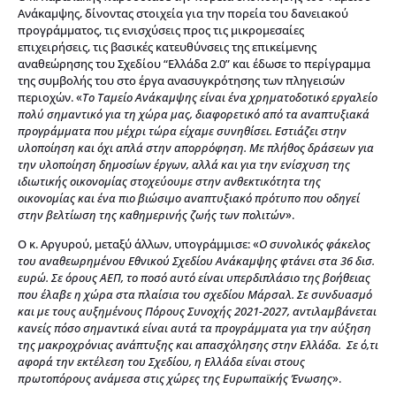
Ανάκαμψης, δίνοντας στοιχεία για την πορεία του δανειακού
προγράμματος, τις ενισχύσεις προς τις μικρομεσαίες
επιχειρήσεις, τις βασικές κατευθύνσεις της επικείμενης
αναθεώρησης του Σχεδίου “Ελλάδα 2.0” και έδωσε το περίγραμμα
της συμβολής του στο έργα ανασυγκρότησης των πληγεισών
περιοχών. «
Το Ταμείο Ανάκαμψης είναι ένα χρηματοδοτικό εργαλείο
πολύ σημαντικό για τη χώρα μας, διαφορετικό από τα αναπτυξιακά
προγράμματα που μέχρι τώρα είχαμε συνηθίσει. Εστιάζει στην
υλοποίηση και όχι απλά στην απορρόφηση. Με πλήθος δράσεων για
την υλοποίηση δημοσίων έργων, αλλά και για την ενίσχυση της
ιδιωτικής οικονομίας στοχεύουμε στην ανθεκτικότητα της
οικονομίας και ένα πιο βιώσιμο αναπτυξιακό πρότυπο που οδηγεί
στην βελτίωση της καθημερινής ζωής των πολιτών
».
Ο κ. Αργυρού, μεταξύ άλλων, υπογράμμισε: «
Ο συνολικός φάκελος
του αναθεωρημένου Εθνικού Σχεδίου Ανάκαμψης φτάνει στα 36 δισ.
ευρώ. Σε όρους ΑΕΠ, το ποσό αυτό είναι υπερδιπλάσιο της βοήθειας
που έλαβε η χώρα στα πλαίσια του σχεδίου Μάρσαλ. Σε συνδυασμό
και με τους αυξημένους Πόρους Συνοχής 2021-2027, αντιλαμβάνεται
κανείς πόσο σημαντικά είναι αυτά τα προγράμματα για την αύξηση
της μακροχρόνιας ανάπτυξης και απασχόλησης στην Ελλάδα. Σε ό,τι
αφορά την εκτέλεση του Σχεδίου, η Ελλάδα είναι στους
πρωτοπόρους ανάμεσα στις χώρες της Ευρωπαϊκής Ένωσης
».