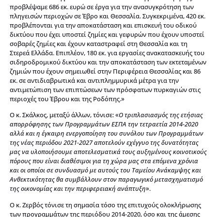
προβλέψαμε 686 εκ. ευρώ σε έργα για την ανασυγκρότηση των
πληγεισών περιοχών σε Έβρο και Θεσσαλία. Συγκεκριμένα, 420 εκ.
προβλέπονται για την αποκατάσταση και επισκευή του οδικού
δικτύου που έχει υποστεί ζημίες και γεφυρών που έχουν υποστεί
σοβαρές ζημίες και έχουν καταστραφεί στη Θεσσαλία και τη
Στερεά Ελλάδα. Επιπλέον, 180 εκ. για εργασίες ανακατασκευής του
σιδηροδρομικού δικτύου και την αποκατάσταση των εκτεταμένων
ζημιών που έχουν σημειωθεί στην Περιφέρεια Θεσσαλίας και 86
εκ. σε αντιδιαβρωτικά και αντιπλημμυρικά μέτρα για την
αντιμετώπιση των επιπτώσεων των πρόσφατων πυρκαγιών στις
περιοχές του Έβρου και της Ροδόπης.»
Ο κ. Σκάλκος, μεταξύ άλλων, τόνισε: «
Ο τριπλασιασμός της ετήσιας
απορρόφησης των Προγραμμάτων ΕΣΠΑ την τετραετία 2014-2020
αλλά και η έγκαιρη ενεργοποίηση του συνόλου των Προγραμμάτων
της νέας περιόδου 2021-2027 αποτελούν εχέγγυο της δυνατότητας
μας να υλοποιήσουμε αποτελεσματικά τους αυξημένους κοινοτικούς
πόρους που είναι διαθέσιμοι για τη χώρα μας στα επόμενα χρόνια
και οι οποίοι σε συνδυασμό με αυτούς του Ταμείου Ανάκαμψης και
Ανθεκτικότητας θα συμβάλλουν στον παραγωγικό μετασχηματισμό
της οικονομίας και την περιφερειακή ανάπτυξη
».
Ο κ. Ζερβός τόνισε τη σημασία τόσο της επιτυχούς ολοκλήρωσης
των προγραμμάτων της περιόδου 2014-2020, όσο και της άμεσης