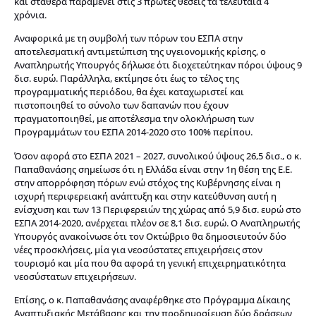
και σταθερά παραμένει στις 3 πρώτες θέσεις τα τελευταία 4
χρόνια.
Αναφορικά με τη συμβολή των πόρων του ΕΣΠΑ στην
αποτελεσματική αντιμετώπιση της υγειονομικής κρίσης, ο
Αναπληρωτής Υπουργός δήλωσε ότι διοχετεύτηκαν πόροι ύψους 9
δισ. ευρώ. Παράλληλα, εκτίμησε ότι έως το τέλος της
προγραμματικής περιόδου, θα έχει καταχωριστεί και
πιστοποιηθεί το σύνολο των δαπανών που έχουν
πραγματοποιηθεί, με αποτέλεσμα την ολοκλήρωση των
Προγραμμάτων του ΕΣΠΑ 2014-2020 στο 100% περίπου.
Όσον αφορά στο ΕΣΠΑ 2021 – 2027, συνολικού ύψους 26,5 δισ., ο κ.
Παπαθανάσης σημείωσε ότι η Ελλάδα είναι στην 1η θέση της Ε.Ε.
στην απορρόφηση πόρων ενώ στόχος της Κυβέρνησης είναι η
ισχυρή περιφερειακή ανάπτυξη και στην κατεύθυνση αυτή η
ενίσχυση και των 13 Περιφερειών της χώρας από 5,9 δισ. ευρώ στο
ΕΣΠΑ 2014-2020, ανέρχεται πλέον σε 8,1 δισ. ευρώ. Ο Αναπληρωτής
Υπουργός ανακοίνωσε ότι τον Οκτώβριο θα δημοσιευτούν δύο
νέες προσκλήσεις, μία για νεοσύστατες επιχειρήσεις στον
τουρισμό και μία που θα αφορά τη γενική επιχειρηματικότητα
νεοσύστατων επιχειρήσεων.
Επίσης, ο κ. Παπαθανάσης αναφέρθηκε στο Πρόγραμμα Δίκαιης
Αναπτυξιακής Μετάβασης και την προδημοσίευση δύο δράσεων