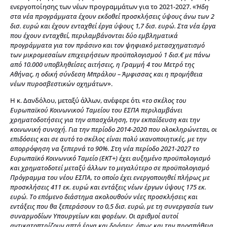
ενεργοποίησης των νέων προγραμμάτων για το 2021-2027. «
Ήδη
στα νέα προγράμματα έχουν εκδοθεί προσκλήσεις ύψους άνω των 2
δισ. ευρώ και έχουν ενταχθεί έργα ύψους 1,7 δισ. ευρώ. Στα νέα έργα
που έχουν ενταχθεί, περιλαμβάνονται δύο εμβληματικά
προγράμματα για τον πράσινο και τον ψηφιακό μετασχηματισμό
των μικρομεσαίων επιχειρήσεων προϋπολογισμού 1 δισ.€ με πάνω
από 10.000 υποβληθείσες αιτήσεις, η Γραμμή 4 του Μετρό της
Αθήνας, η οδική σύνδεση Μπράλου – Άμφισσας και η προμήθεια
νέων πυροσβεστικών οχημάτων
».
Η κ. Δανδόλου, μεταξύ άλλων, ανέφερε ότι «
το σκέλος του
Ευρωπαϊκού Κοινωνικού Ταμείου του ΕΣΠΑ περιλαμβάνει
χρηματοδοτήσεις για την απασχόληση, την εκπαίδευση και την
κοινωνική συνοχή. Για την περίοδο 2014-2020 που ολοκληρώνεται, οι
επιδόσεις και σε αυτό το σκέλος είναι πολύ ικανοποιητικές, με την
απορρόφηση να ξεπερνά το 90%. Στη νέα περίοδο 2021-2027 το
Ευρωπαϊκό Κοινωνικό Ταμείο (ΕΚΤ+) έχει αυξημένο προϋπολογισμό
και χρηματοδοτεί μεταξύ άλλων το μεγαλύτερο σε προϋπολογισμό
Πρόγραμμα του νέου ΕΣΠΑ, το οποίο έχει ενεργοποιηθεί πλήρως με
προσκλήσεις 411 εκ. ευρώ και εντάξεις νέων έργων ύψους 175 εκ.
ευρώ. Το επόμενο διάστημα ακολουθούν νέες προσκλήσεις και
εντάξεις που θα ξεπεράσουν το 0,5 δισ. ευρώ, με τη συνεργασία των
συναρμοδίων Υπουργείων και φορέων. Οι αριθμοί αυτοί
αντικατοπτρίζουν απτά έργα και δράσεις, όπως και την προσπάθεια