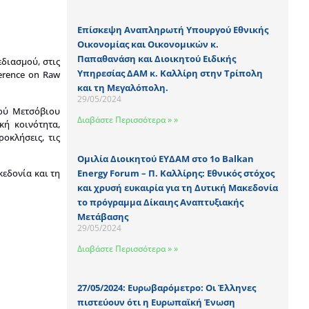
Επίσκεψη Αναπληρωτή Υπουργού Εθνικής
Οικονομίας και Οικονομικών κ.
Παπαθανάση και Διοικητού Ειδικής
διασμού, στις
Υπηρεσίας ΔΑΜ κ. Καλλίρη στην Τρίπολη
erence on Raw
και τη Μεγαλόπολη.
29/05/2024
ού Μετσόβιου
Διαβάστε Περισσότερα » »
κή κοινότητα,
οκλήσεις, τις
Ομιλία Διοικητού ΕΥΔΑΜ στο 1o Balkan
κεδονία και τη
Energy Forum – Π. Καλλίρης: Εθνικός στόχος
και χρυσή ευκαιρία για τη Δυτική Μακεδονία
το πρόγραμμα Δίκαιης Αναπτυξιακής
Μετάβασης
29/05/2024
Διαβάστε Περισσότερα » »
27/05/2024: Ευρωβαρόμετρο: Οι Έλληνες
πιστεύουν ότι η Ευρωπαϊκή Ένωση