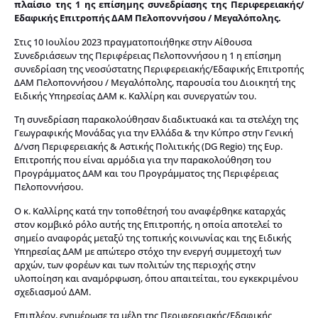
πλαίσιο της 1 ης επίσημης συνεδρίασης της Περιφερειακής/
Εδαφικής Επιτροπής ΔΑΜ Πελοποννήσου / Μεγαλόπολης.
Στις 10 Ιουλίου 2023 πραγματοποιήθηκε στην Αίθουσα
Συνεδριάσεων της Περιφέρειας Πελοποννήσου η 1 η επίσημη
συνεδρίαση της νεοσύστατης Περιφερειακής/Εδαφικής Επιτροπής
ΔΑΜ Πελοποννήσου / Μεγαλόπολης, παρουσία του Διοικητή της
Ειδικής Υπηρεσίας ΔΑΜ κ. Καλλίρη και συνεργατών του.
Τη συνεδρίαση παρακολούθησαν διαδικτυακά και τα στελέχη της
Γεωγραφικής Μονάδας για την Ελλάδα & την Κύπρο στην Γενική
Δ/νση Περιφερειακής & Αστικής Πολιτικής (DG Regio) της Ευρ.
Επιτροπής που είναι αρμόδια για την παρακολούθηση του
Προγράμματος ΔΑΜ και του Προγράμματος της Περιφέρειας
Πελοποννήσου.
Ο κ. Καλλίρης κατά την τοποθέτησή του αναφέρθηκε καταρχάς
στον κομβικό ρόλο αυτής της Επιτροπής, η οποία αποτελεί το
σημείο αναφοράς μεταξύ της τοπικής κοινωνίας και της Ειδικής
Υπηρεσίας ΔΑΜ με απώτερο στόχο την ενεργή συμμετοχή των
αρχών, των φορέων και των πολιτών της περιοχής στην
υλοποίηση και αναμόρφωση, όπου απαιτείται, του εγκεκριμένου
σχεδιασμού ΔΑΜ.
Επιπλέον, ενημέρωσε τα μέλη της Περιφερειακής/Εδαφικής