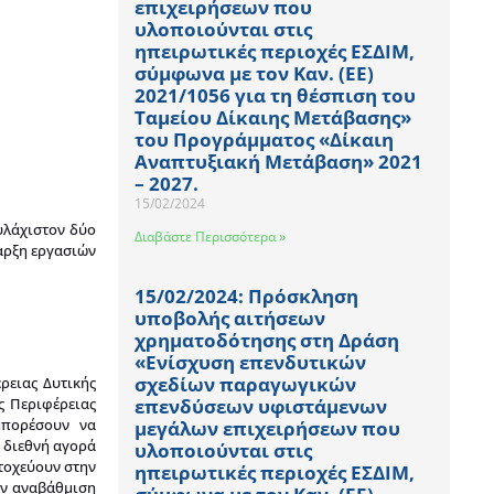
επιχειρήσεων που
υλοποιούνται στις
ηπειρωτικές περιοχές ΕΣΔΙΜ,
σύμφωνα με τον Καν. (ΕΕ)
2021/1056 για τη θέσπιση του
Ταμείου Δίκαιης Μετάβασης»
του Προγράμματος «Δίκαιη
Αναπτυξιακή Μετάβαση» 2021
– 2027.
15/02/2024
υλάχιστον δύο
Διαβάστε Περισσότερα »
ναρξη εργασιών
15/02/2024: Πρόσκληση
υποβολής αιτήσεων
χρηματοδότησης στη Δράση
«Ενίσχυση επενδυτικών
σχεδίων παραγωγικών
ρειας Δυτικής
ς Περιφέρειας
επενδύσεων υφιστάμενων
μπορέσουν να
μεγάλων επιχειρήσεων που
ι διεθνή αγορά
υλοποιούνται στις
τοχεύουν στην
ηπειρωτικές περιοχές ΕΣΔΙΜ,
ην αναβάθμιση