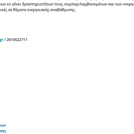
ν εν γένει δραστηριοτήτων τους, συμπεριλαμβανομένων και των ενεργε
ικές σε θέματα ενεργειακής αναβάθμισης.
gr
/ 2610622711
εων
σης