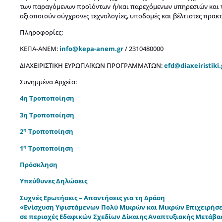
των παραγόμενων προϊόντων ή/και παρεχόμενων υπηρεσιών και τω
αξιοποιούν σύγχρονες τεχνολογίες, υποδομές και βέλτιστες πρακτ
Πληροφορίες:
ΚΕΠΑ-ΑΝΕΜ:
info@kepa-anem.gr
/ 2310480000
ΔΙΑΧΕΙΡΙΣΤΙΚΗ ΕΥΡΩΠΑΪΚΩΝ ΠΡΟΓΡΑΜΜΑΤΩΝ:
efd@diaxeiristiki.
Συνημμένα Αρχεία:
4η Τροποποίηση
3η Τροποποίηση
η
2
Τροποποίηση
η
1
Τροποποίηση
Πρόσκληση
Υπεύθυνες Δηλώσεις
Συχνές Ερωτήσεις – Απαντήσεις για τη Δράση
«Ενίσχυση Υφιστάμενων Πολύ Μικρών και Μικρών Επιχειρήσ
σε περιοχές Εδαφικών Σχεδίων Δίκαιης Αναπτυξιακής Μετάβα