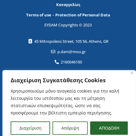
Καταγγελίες
Terms of use
–
Protection of Personal Data
EYDAM Copyrights © 2023
45 Mitropoleos Street, 105 56, Athens, GR
p.dam@mou.gr
2160046100
ΕΓΓΡΑΦΕΙΤΕ ΣΤΟ NEWSLETTER!
Διαχείριση Συγκατάθεσης Cookies
Χρησιμοποιούμε μόνο αναγκαία cookies για την καλή
λειτουργία του ιστότοπου μας και τη μέτρηση
στατιστικών επισκεψιμότητας, ώστε να σας
προσφέρουμε την βέλτιστη εμπειρία περιήγησης.
όρους χρήσης
Αποδέχομαι τους
Διαχείριση
Απόριψη
ΑΠΟΔΟΧΗ