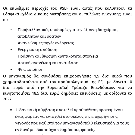
Οι επιλέξιμες περιοχές του PSLF είναι αυτές που καλύπτουν τα
Εδαφικά Σχέδια Δίκαιης Μετάβασης και ο
ι
πυλώνες
ενίσχυσης, είναι
οι:
–
Περιβαλλοντικές υποδομές για την έξυπνη διαχείριση
αποβλήτων και υδάτων
–
Ανανεώσιμες πηγές ενέργειας
–
Ενεργειακή απόδοση
–
Πράσινη και βιώσιμη κινητικότητα
στοιχεία
–
Αστική ανανέωση και ανάπλαση
–
Ψηφιοποίηση
Ο μηχανισμός
θα συνδυάσει επιχορηγήσεις 1,5 δισ. ευρώ που
χρηματοδοτούνται από τον
προϋπολογισμό της ΕΕ, με δάνεια 10
δισ.
ευρώ από την Ευρωπαϊκή Τράπεζα Επενδύσεων, για να
κινητοποιήσει 18,5 δισ. ευρώ
δημόσιες επενδύσεις, με ορίζοντα το
2027.
Η δανειακή σύμβαση αποτελεί προϋπόθεση προκειμένου
ένας φορέας να ενταχθεί στο σκέλος της επιχορήγησης,
γεγονός που καθιστά τον μηχανισμό πολύ ελκυστικό για τους
εν δυνάμει δικαιούχους δημόσιους φορείς.