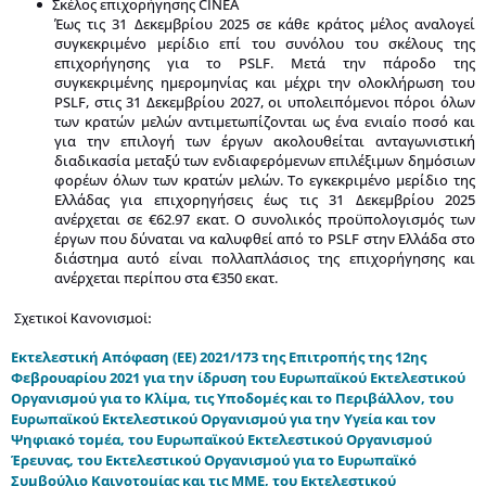
Σκέλος επιχορήγησης
CINEA
Έως τις 31 Δεκεμβρίου 2025 σε κάθε κράτος μέλος αναλογεί
συγκεκριμένο μερίδιο επί του συνόλου του σκέλους της
επιχορήγησης για το PSLF. Μετά την πάροδο της
συγκεκριμένης ημερομηνίας και μέχρι την ολοκλήρωση του
PSLF, στις 31 Δεκεμβρίου 2027, οι υπολειπόμενοι πόροι όλων
των κρατών μελών αντιμετωπίζονται ως ένα ενιαίο ποσό και
για την επιλογή των έργων ακολουθείται ανταγωνιστική
διαδικασία μεταξύ των ενδιαφερόμενων επιλέξιμων δημόσιων
φορέων όλων των κρατών μελών. Το εγκεκριμένο μερίδιο της
Ελλάδας για επιχορηγήσεις έως τις 31 Δεκεμβρίου 2025
ανέρχεται σε €62.97 εκατ. Ο συνολικός προϋπολογισμός των
έργων που δύναται να καλυφθεί από το PSLF στην Ελλάδα στο
διάστημα αυτό είναι πολλαπλάσιος της επιχορήγησης και
ανέρχεται περίπου στα €350 εκατ.
Σχετικοί Κανονισμοί:
Εκτελεστική Απόφαση (ΕΕ) 2021/173 της Επιτροπής της 12ης
Φεβρουαρίου 2021 για την ίδρυση του Ευρωπαϊκού Εκτελεστικού
Οργανισμού για το Κλίμα, τις Υποδομές και το Περιβάλλον, του
Ευρωπαϊκού Εκτελεστικού Οργανισμού για την Υγεία και τον
Ψηφιακό τομέα, του Ευρωπαϊκού Εκτελεστικού Οργανισμού
Έρευνας, του Εκτελεστικού Οργανισμού για το Ευρωπαϊκό
Συμβούλιο Καινοτομίας και τις ΜΜΕ, του Εκτελεστικού