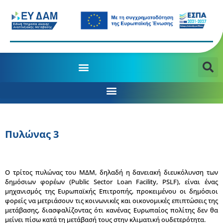
MANAGING AUTHORITY OF THE JTD PROGRAMME 2021-2027
Δ/ΝΣΗ ΣΤΡΑΤΗΓΙΚΟΥ ΣΧΕΔΙΑΣΜΟΥ &​ ΣΥΝΤΟΝΙΣΜΟΥ ΧΡΗΜΑΤΟΔΟΤΗΣΗΣ
Πυλώνας 3
O
τρίτος πυλώνας του ΜΔΜ, δηλαδή η δανειακή διευκόλυνση των
δημόσιων φορέων (Public Sector Loan Facility,
PSLF
), είναι ένας
μηχανισμός της Ευρωπαϊκής Επιτροπής, προκειμένου οι δημόσιοι
φορείς να μετριάσουν τις κοινωνικές και οικονομικές επιπτώσεις της
μετάβασης, διασφαλίζοντας ότι κανένας Ευρωπαίος πολίτης δεν θα
μείνει πίσω κατά τη μετάβασή τους στην κλιματική ουδετερότητα.