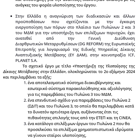
ανάγκες του φορέα υλοποίησης του έργου.
Στην Ελλάδα η αναγνώριση των διαδικασιών και άλλων
προϋποθέσεων που σχετίζονται με την έγκαιρη
ενεργοποίηση των πόρων στο πλαίσιο των Πυλώνων 2 και 3
του ΜΔΜ για την υποστήριξη των επιλέξιμων περιοχών, έχει
ανατεθεί από την Γενική Διεύθυνση
Διαρθρωτικών Μεταρρυθμίσεων (DG REFORM) της Ευρωπαϊκής
Επιτροπής για λογαριασμό της Ειδικής Υπηρεσίας Δίκαιης
Αναπτυξιακής Μετάβασης (ΕΥ ΔΑΜ), στην κοινοπραξία ICF,
PLANET S.A.
Το σχετικό έργο με τίτλο
«Υποστήριξη
της Υλοποίησης της
Δίκαιης Μετάβασης στην Ελλάδα»
, ολοκληρώνεται το 2ο
εξάμηνο 2024
και περιλαμβάνει τα εξής:
ένα αποτελεσματικό σύστημα διακυβέρνησης και
εσωτερικό σύστημα παρακολούθησης και αξιολόγησης
για τις παρεμβάσεις του Πυλώνα 3 του ΜΔΜ,
ένα επενδυτικό σχέδιο για παρεμβάσεις του Πυλώνα 2
(ΣΔΙΤ) και του Πυλώνα 3, το οποίο θα περιλαμβάνει κατά
το δυνατόν αρτιότερα έργα, αυξάνοντας έτσι τις
πιθανότητες επιλογής τους από την ΕΤΕΠ και τη CINEA,
ένα κατάλογο επιλέξιμων έργων του Πυλώνα 2 που θα
προσελκύσει τα επιλέξιμα χρηματοπιστωτικά ιδρύματα
να γίνουν εταίροι υλοποίησης,