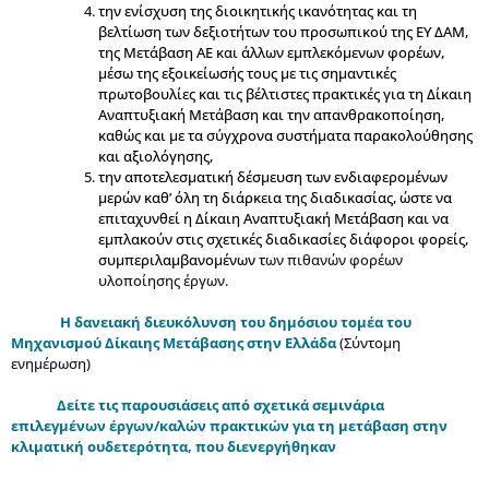
την ενίσχυση της διοικητικής ικανότητας και τη
βελτίωση των δεξιοτήτων του προσωπικού της ΕΥ ΔΑΜ,
της Μετάβαση ΑΕ και άλλων εμπλεκόμενων φορέων,
μέσω της εξοικείωσής τους με τις σημαντικές
πρωτοβουλίες και τις βέλτιστες πρακτικές για τη Δίκαιη
Αναπτυξιακή Μετάβαση και την απανθρακοποίηση,
καθώς και με τα σύγχρονα συστήματα παρακολούθησης
και αξιολόγησης,
την αποτελεσματική δέσμευση των ενδιαφερομένων
μερών καθ’ όλη τη διάρκεια της διαδικασίας, ώστε να
επιταχυνθεί η Δίκαιη Αναπτυξιακή Μετάβαση και να
εμπλακούν στις σχετικές διαδικασίες διάφοροι φορείς,
συμπεριλαμβανομένων τ
ων πιθανών φορέων
υλοποίησης έργων.
Η δανειακή διευκόλυνση του δημόσιου τομέα του
Μηχανισμού Δίκαιης Μετάβασης στην Ελλάδα
(Σύντομη
ενημέρωση)
Δείτε τις παρουσιάσεις από σχετικά σεμινάρια
επιλεγμένων έργων/καλών πρακτικών για τη μετάβαση στην
κλιματική ουδετερότητα, που διενεργήθηκαν