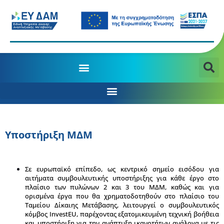
MANAGING AUTHORITY OF THE JTD PROGRAMME 2021-2027
Δ/ΝΣΗ ΣΤΡΑΤΗΓΙΚΟΥ ΣΧΕΔΙΑΣΜΟΥ &​ ΣΥΝΤΟΝΙΣΜΟΥ ΧΡΗΜΑΤΟΔΟΤΗΣΗΣ
Υποστήριξη ΜΔΜ
Σε ευρωπαϊκό επίπεδο, ως κεντρικό σημείο εισόδου για
αιτήματα συμβουλευτικής υποστήριξης για κάθε έργο στο
πλαίσιο των πυλώνων 2 και 3 του ΜΔΜ, καθώς και για
ορισμένα έργα που θα χρηματοδοτηθούν στο πλαίσιο του
Ταμείου Δίκαιης Μετάβασης, λειτουργεί o συμβουλευτικός
κόμβος InvestEU, παρέχοντας εξατομικευμένη τεχνική βοήθεια
και υποστήριξη για την ανάπτυξη ικανοτήτων ανάλογα με τις