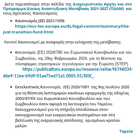
Δείτε περισσότερα στην σελίδα της
Διαχειριστικής Αρχής και στο
Πρόγραμμα Δίκαιη Αναπτυξιακή Μετάβαση 2021-2027 (ΠΔΑΜ)
και
τους σχετικούς Κανονισμούς
Κανονισμός (ΕΕ) 2021/1056
https://eur-lex.europa.eu/EL/legal-content/summary/the-
just-transition-fund.html
Λοιποί Κανονισμοί με αναφορές στην ενίσχυση της μετάβασης:
Κ
ανονισμός (ΕΕ) 2024/795 του Ευρωπαϊκού Κοινοβουλίου και του
Συμβουλίου, της 29ης Φεβρουαρίου 2024, για τη θέσπιση της
πλατφόρμας στρατηγικών τεχνολογιών για την Ευρώπη (STEP)
https://publications.europa.eu/resource/cellar/f6746034-
d6e9-11ee-b9d9-01aa75ed71a1.0005.01/DOC_
(ΕΕ) 2020/1001 της 9ης Ιουλίου 2020
Εκτελεστικός Κ
ανονισμός
για τη θέσπιση λεπτομερών κανόνων εφαρμογής της οδηγίας
2003/87/ΕΚ του Ευρωπαϊκού Κοινοβουλίου και του
Συμβουλίου όσον αφορά τη λειτουργία του Ταμείου
Εκσυγχρονισμού για τη στήριξη επενδύσεων στον
εκσυγχρονισμό των ενεργειακών συστημάτων και στη
βελτίωση της ενεργειακής απόδοσης ορισμένων κρατών
μελών
Ταμείο