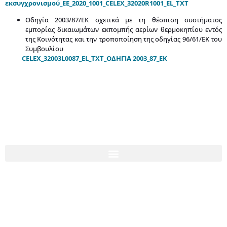
εκσυγχρονισμού_ΕΕ_2020_1001_CELEX_32020R1001_EL_TXT
Οδηγία 2003/87/ΕΚ σχετικά µε τη θέσπιση συστήµατος
εµπορίας δικαιωµάτων εκποµπής αερίων θερµοκηπίου εντός
της Κοινότητας και την τροποποίηση της οδηγίας 96/61/ΕΚ του
Συµβουλίου
CELEX_32003L0087_EL_TXT_Ο∆ΗΓΙΑ 2003_87_ΕΚ